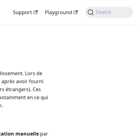
Support
Playground
Search
blissement. Lors de
s après avoir fourni
s étrangers). Ces
, notamment en ce qui
n.
ication manuelle
par