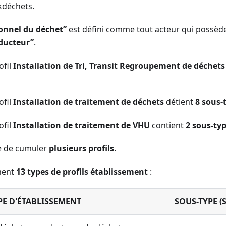
kdéchets.
ionnel du déchet”
est défini comme tout acteur qui possède
ducteur”
.
ofil
Installation de Tri, Transit Regroupement de déchets
ofil
Installation de traitement de déchets
détient
8 sous-
ofil
Installation de traitement de VHU
contient
2 sous-typ
le de cumuler
plusieurs profils
.
ement
13 types de profils établissement
:
PE D'ÉTABLISSEMENT
SOUS-TYPE (S