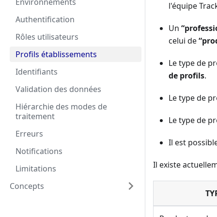
Environnements
l'équipe Trac
Authentification
Un
“profess
Rôles utilisateurs
celui de
“pro
Profils établissements
Le type de pr
Identifiants
de profils
.
Validation des données
Le type de pr
Hiérarchie des modes de
traitement
Le type de pr
Erreurs
Il est possib
Notifications
Il existe actuell
Limitations
Concepts
TY