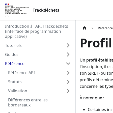
Trackdéchets
Introduction à l'API Trackdéchets
Référence
(interface de programmation
applicative)
Profi
Tutoriels
Guides
Un
profil établi
Référence
l'inscription, il 
Référence API
son SIRET (ou so
profils détermine
Statuts
concerne les type
Validation
À noter que :
Différences entre les
bordereaux
Certaines ins