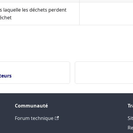
ns laquelle les déchets perdent
déchet
ateurs
Communauté
Tr
Forum technique
Si
Re