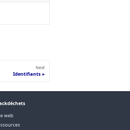
Next
Identifiants
ackdéchets
te web
ssources