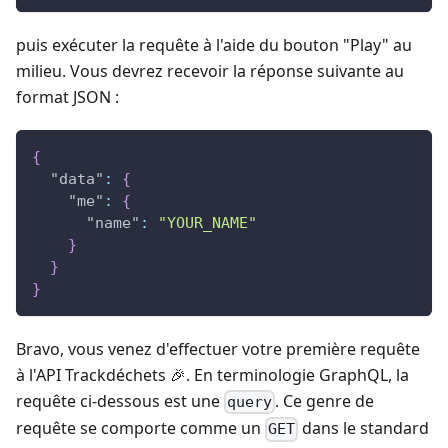
puis exécuter la requête à l'aide du bouton "Play" au
milieu. Vous devrez recevoir la réponse suivante au
format JSON :
{
"data"
:
{
"me"
:
{
"name"
:
"YOUR_NAME"
}
}
}
Bravo, vous venez d'effectuer votre première requête
à l'API Trackdéchets 🎉. En terminologie GraphQL, la
requête ci-dessous est une
. Ce genre de
query
requête se comporte comme un
dans le standard
GET