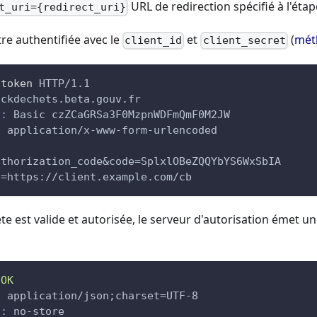
URL de redirection spécifié à l'étap
t_uri={redirect_uri}
tre authentifiée avec le
et
(
mét
client_id
client_secret
/token
HTTP/1.1
ackdechets.beta.gouv.fr
n
:
Basic czZCaGRSa3F0MzpnWDFmQmF0M2JW
:
application/x-www-form-urlencoded
uthorization_code&code=SplxlOBeZQQYbYS6WxSbIA
i=https://client.example.com/cb
uête est valide et autorisée, le serveur d'autorisation émet un
OK
:
application/json;charset=UTF-8
l
:
no-store