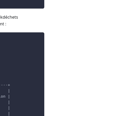
ckdéchets
nt :
----+
    |
ion |
    |
    |
    |