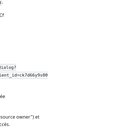
.
g
Cf
dialog?
ient_id=ck7d66y9s00
née
"resource owner") et
ccès.