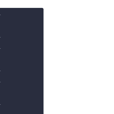
+
|
|
|
+
+
|
|
|
+
+
|
|
|
+