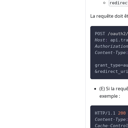
redirec
La requête doit ê
POST
/oauth2
Host
:
api.tr
Authorizatio
Content-Type
grant_type=a
&redirect_ur
(E) Si la req
exemple :
HTTP/1.1
200
Content-Type
Cache-Contro