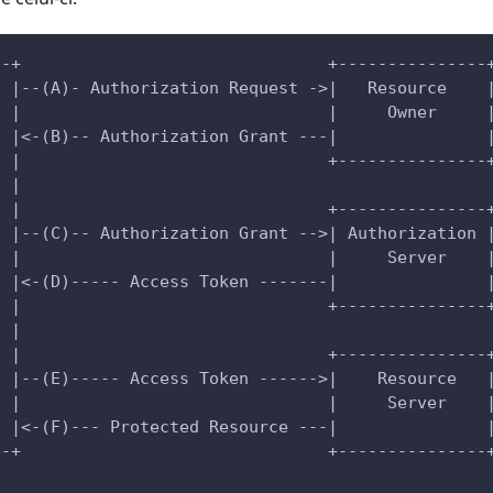
--+                               +---------------
  |--(A)- Authorization Request ->|   Resource    
  |                               |     Owner     
  |<-(B)-- Authorization Grant ---|               
  |                               +---------------
  |
  |                               +---------------
  |--(C)-- Authorization Grant -->| Authorization 
t |                               |     Server    
  |<-(D)----- Access Token -------|               
  |                               +---------------
  |
  |                               +---------------
  |--(E)----- Access Token ------>|    Resource   
  |                               |     Server    
  |<-(F)--- Protected Resource ---|               
--+                               +---------------