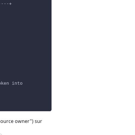
----+
oken into
resource owner") sur