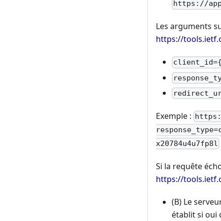
https://ap
Les arguments sui
https://tools.iet
client_id=
response_t
redirect_u
Exemple :
https
response_type=
x20784u4u7fp8l
Si la requête éch
https://tools.iet
(B) Le serveu
établit si oui