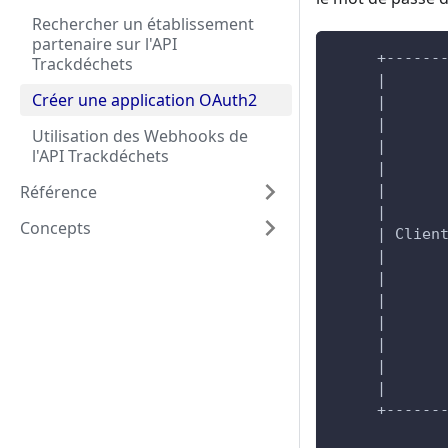
Rechercher un établissement
partenaire sur l'API
     +------
Trackdéchets
     |      
Créer une application OAuth2
     |      
     |      
Utilisation des Webhooks de
     |      
l'API Trackdéchets
     |      
Référence
     |      
     |      
Concepts
     | Clien
     |      
     |      
     |      
     |      
     |      
     |      
     |      
     +------