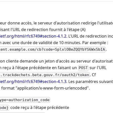
sateur donne accès, le serveur d'autorisation redirige l'utilisa
lisant l'URL de redirection fournit à l'étape (A)
.ietf.org/html/rfc6749#section-4.1.2
. L'URL de redirection in
n avec une durée de validité de 10 minutes. Par exemple :
.
ient.example.com/cb?code=SplxlOBeZQQYbYS6WxSbIA
tion cliente demande un jeton d'accès au serveur d'autorisat
n reçu à l'étape précédente en faisant un
sur l'URL
POST
. Cf
i.trackdechets.beta.gouv.fr/oauth2/token
.ietf.org/html/rfc6749#section-4.1.3
. Les paramètres suivant
 le format "application/x-www-form-urlencoded".
ype=authorization_code
code reçu à l'étape précédente
ode}