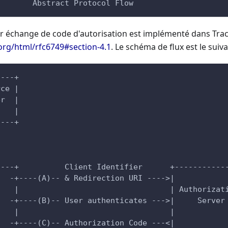
        Abstract Protocol Flow
par échange de code d'autorisation est implémenté dans Tra
f.org/html/rfc6749#section-4.1
. Le schéma de flux est le suiva
----+
rce |
er  |
    |
----+
----+          Client Identifier      +-----------
   -+----(A)-- & Redirection URI ---->|           
-   |                                 | Authorizat
t  -+----(B)-- User authenticates --->|     Server
    |                                 |           
   -+----(C)-- Authorization Code ---<|           