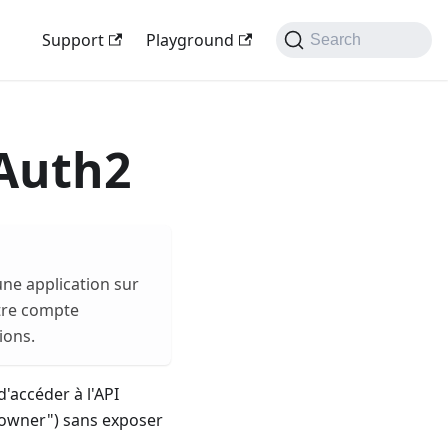
Support
Playground
Search
OAuth2
ne application sur
otre compte
ions.
d'accéder à l'API
e owner") sans exposer