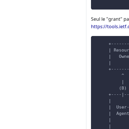
            
Seul le "grant" 
https://tools.iet
     +------
     | Resou
     |   Own
     |      
     +------
          ^
          |
         (B)
     +----|-
     |      
     |  User
     |  Agen
     |      
     |      