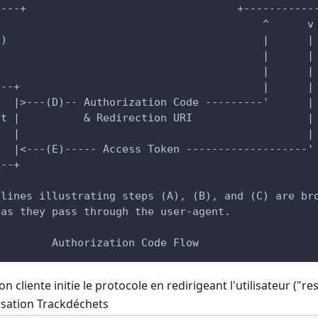
|---+                                 +-----------
|                                         ^      v
C)                                        |      |
|                                         |      |
v                                         |      |
---+                                      |      |
   |>---(D)-- Authorization Code ---------'      |
nt |          & Redirection URI                  |
   |                                             |
   |<---(E)----- Access Token -------------------'
---+
 lines illustrating steps (A), (B), and (C) are br
 as they pass through the user-agent.
         Authorization Code Flow
ion cliente initie le protocole en redirigeant l'utilisateur ("
isation Trackdéchets