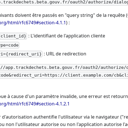
p.trackdechets.beta.gouv.fr/oauth2/authorize/dialo
vants doivent être passés en "query string" de la requête (
f.org/html/rfc6749#section-4.1.1
) :
: L'identifiant de l'application cliente
{client_id}
ype=code
: URL de redirection
ri={redirect_uri}
://app.trackdechets.beta.gouv.fr/oauth2/authorize/
code&redirect_uri=https://client.example.com/cb&cl
oue à cause d'un paramètre invalide, une erreur est retour
f.org/html/rfc6749#section-4.1.2.1
r d'autorisation authentifie l'utilisateur via le navigateur (
 ou non l'utilisateur autorise ou non l'application autorise l'a