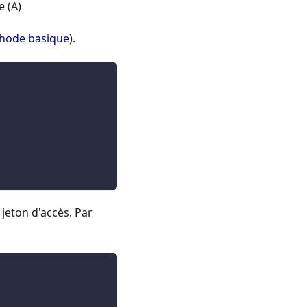
e (A)
hode basique
).
 jeton d'accès. Par