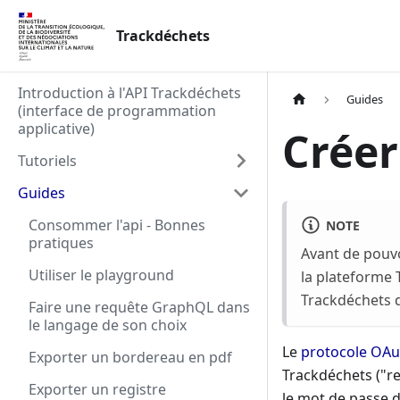
Trackdéchets
Introduction à l'API Trackdéchets
Guides
(interface de programmation
applicative)
Créer
Tutoriels
Guides
Consommer l'api - Bonnes
NOTE
pratiques
Avant de pouvo
Utiliser le playground
la plateforme 
Trackdéchets 
Faire une requête GraphQL dans
le langage de son choix
Le
protocole OAu
Exporter un bordereau en pdf
Trackdéchets ("re
Exporter un registre
le mot de passe de