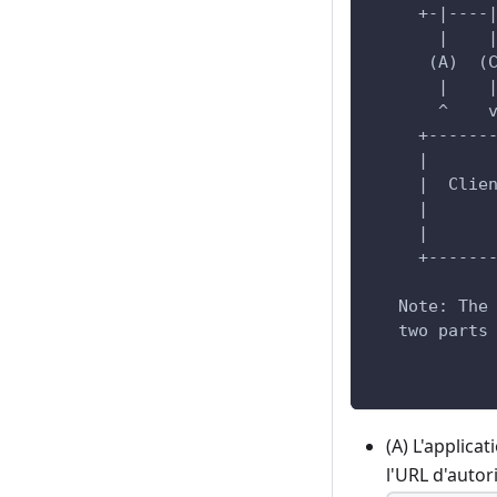
     +-|----
       |    
      (A)  (
       |    
       ^    
     +------
     |      
     |  Clie
     |      
     |      
     +------
   Note: The
   two parts
            
(A) L'applicat
l'URL d'autor