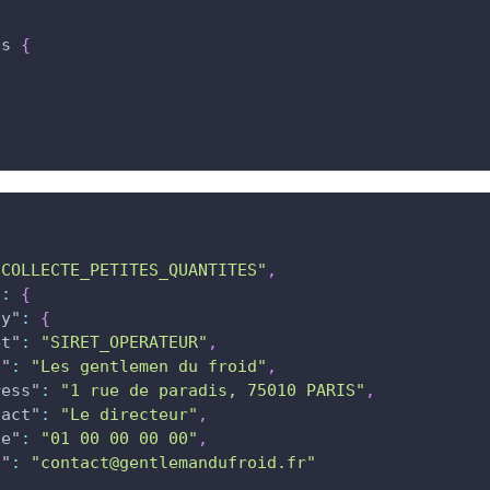
gs
{
"COLLECTE_PETITES_QUANTITES"
,
"
:
{
ny"
:
{
et"
:
"SIRET_OPERATEUR"
,
e"
:
"Les gentlemen du froid"
,
ress"
:
"1 rue de paradis, 75010 PARIS"
,
tact"
:
"Le directeur"
,
ne"
:
"01 00 00 00 00"
,
l"
:
"contact@gentlemandufroid.fr"