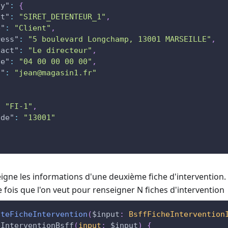
ny"
:
{
et"
:
"SIRET_DETENTEUR_1"
,
e"
:
"Client"
,
ress"
:
"5 boulevard Longchamp, 13001 MARSEILLE"
,
tact"
:
"Le directeur"
,
ne"
:
"04 00 00 00 00"
,
l"
:
"jean@magasin1.fr"
:
"FI-1"
,
ode"
:
"13001"
igne les informations d'une deuxième fiche d'intervention.
 fois que l'on veut pour renseigner N fiches d'intervention
ateFicheIntervention
(
$input
:
BsffFicheIntervention
eInterventionBsff
(
input
:
$input
)
{