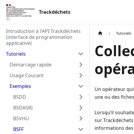
Trackdéchets
Introduction à l'API Trackdéchets
Tutoriels
(interface de programmation
applicative)
Colle
Tutoriels
opér
Démarrage rapide
Usage Courant
Exemples
Un opérateur qui c
BSDD
une ou des fiches
BSDASRI
Lorsqu’il souhait
BSVHU
sur Trackdéchets.
informations des 
BSFF