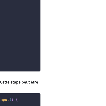
 Cette étape peut être
Input
!
)
{