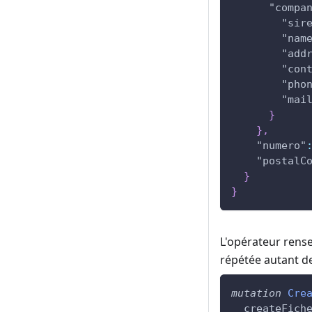
"compa
"sir
"nam
"add
"con
"pho
"mai
}
}
,
"numero"
"postalC
}
}
L'opérateur rense
répétée autant de
mutation
Cre
createFich