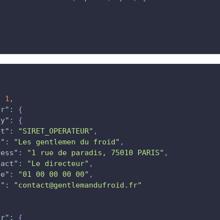
:
1
,
ur"
:
{
ny"
:
{
et"
:
"SIRET_OPERATEUR"
,
e"
:
"Les gentlemen du froid"
,
ress"
:
"1 rue de paradis, 75010 PARIS"
,
tact"
:
"Le directeur"
,
ne"
:
"01 00 00 00 00"
,
l"
:
"contact@gentlemandufroid.fr"
ur"
:
{