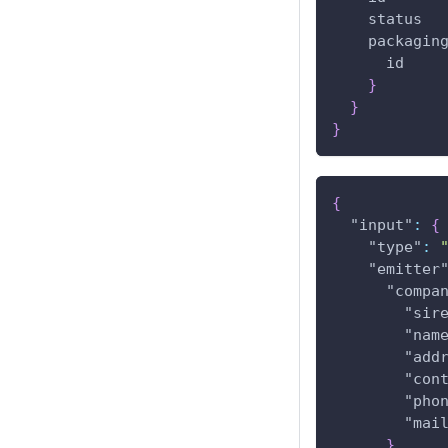
status
packagin
id
}
}
}
{
"input"
:
{
"type"
:
"emitter
"compa
"sir
"nam
"add
"con
"pho
"mai
}