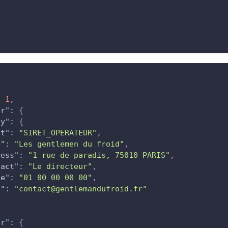
:
1
,
ur"
:
{
ny"
:
{
et"
:
"SIRET_OPERATEUR"
,
e"
:
"Les gentlemen du froid"
,
ress"
:
"1 rue de paradis, 75010 PARIS"
,
tact"
:
"Le directeur"
,
ne"
:
"01 00 00 00 00"
,
l"
:
"contact@gentlemandufroid.fr"
ur"
:
{