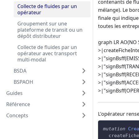
contenants de flu
Collecte de fluides par un
mélange). Le bord
opérateur
finale qui indique
Groupement sur une
toutes les entrep
plateforme de transit ou un
dépôt distributeur
graph LR AO(NO S
Collecte de fluides par un
>|createFicheInte
opérateur avec transport
>|"signBsff(EMIS
multi-modal
>|"signBsff(TRAN
BSDA
>|"signBsff(RECE
BSPAOH
>|"signBsff(ACCE
>|"signBsff(OPE
Guides
Référence
L'opérateur rense
Concepts
mutation
Cre
createFich