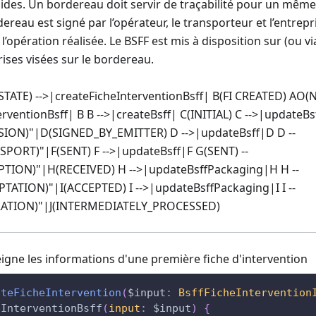
ides. Un bordereau doit servir de traçabilité pour un même 
ereau est signé par l’opérateur, le transporteur et l’entrepr
 l’opération réalisée. Le BSFF est mis à disposition sur (ou v
rises visées sur le bordereau.
TATE) -->|createFicheInterventionBsff| B(FI CREATED) AO(N
rventionBsff| B B -->|createBsff| C(INITIAL) C -->|updateBsf
SION)"|D(SIGNED_BY_EMITTER) D -->|updateBsff|D D --
SPORT)"|F(SENT) F -->|updateBsff|F G(SENT) --
PTION)"|H(RECEIVED) H -->|updateBsffPackaging|H H --
PTATION)"|I(ACCEPTED) I -->|updateBsffPackaging|I I --
RATION)"|J(INTERMEDIATELY_PROCESSED)
igne les informations d'une première fiche d'intervention
ateFicheIntervention
(
$input
:
BsffFicheIntervention
eInterventionBsff
(
input
:
$input
)
{