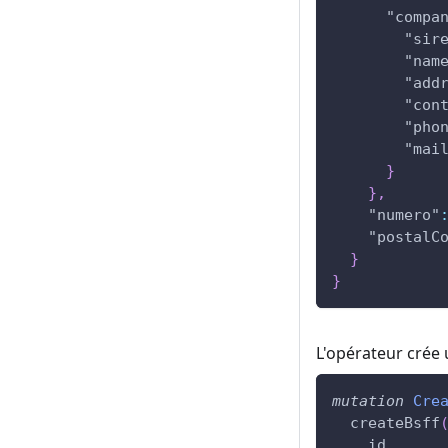
"compa
"sir
"nam
"add
"con
"pho
"mai
}
}
,
"numero"
"postalC
}
}
L'opérateur crée 
mutation
Cre
createBsff
id