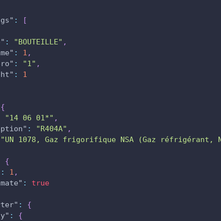
ngs"
:
[
e"
:
"BOUTEILLE"
,
ume"
:
1
,
ero"
:
"1"
,
ght"
:
1
{
:
"14 06 01*"
,
iption"
:
"R404A"
,
"UN 1078, Gaz frigorifique NSA (Gaz réfrigérant, 
:
{
"
:
1
,
imate"
:
true
rter"
:
{
ny"
:
{