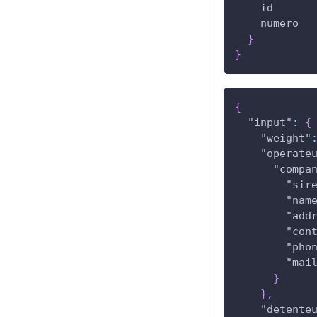
id
numero
}
}
{
"input"
:
{
"weight"
"operate
"compa
"sir
"nam
"add
"con
"pho
"mai
}
}
,
"detente