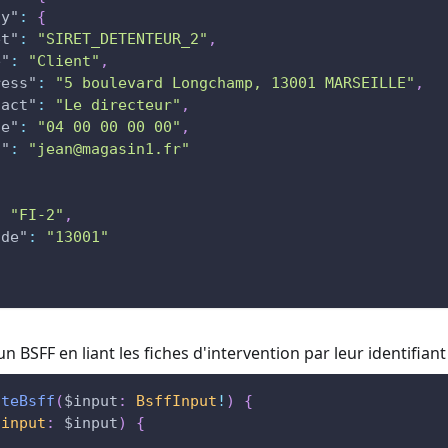
ny"
:
{
et"
:
"SIRET_DETENTEUR_2"
,
e"
:
"Client"
,
ress"
:
"5 boulevard Longchamp, 13001 MARSEILLE"
,
tact"
:
"Le directeur"
,
ne"
:
"04 00 00 00 00"
,
l"
:
"jean@magasin1.fr"
:
"FI-2"
,
ode"
:
"13001"
un BSFF en liant les fiches d'intervention par leur identifia
ateBsff
(
$input
:
BsffInput
!
)
{
(
input
:
$input
)
{