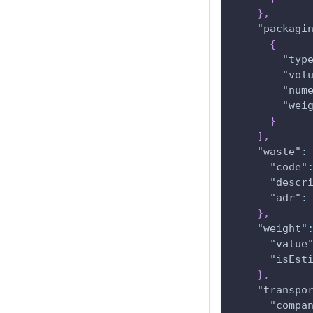
}
,
"packagi
{
"typ
"vol
"num
"wei
}
]
,
"waste"
:
"code"
"descr
"adr"
:
}
,
"weight"
"value
"isEst
}
,
"transpo
"compa