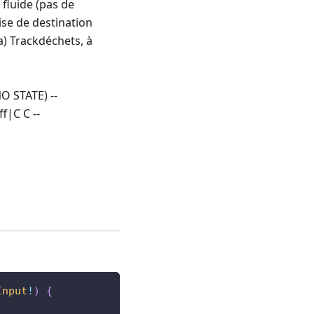
fluide (pas de
ise de destination
ia) Trackdéchets, à
O STATE) --
f|C C --
Input
!
)
{