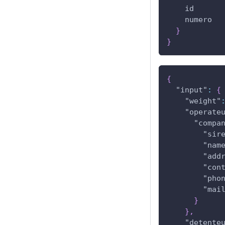
id
numero
}
}
{
"input"
:
{
"weight"
"operate
"compa
"sir
"nam
"add
"con
"pho
"mai
}
}
,
"detente