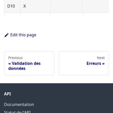
D10
X
D11
X
D12
X
Edit this page
D13
D14
Previous
Next
Validation des
Erreurs
données
D15
R0
X
API
R1
Documentation
R2
X
X
Statut de l'API