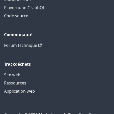
Playground GraphQL
R3
X
X
Code source
R4
X
X
Communauté
R5
X
X
Forum technique
R6
X
R7
X
X
Trackdéchets
R8
X
Site web
Ressources
R9
X
X
Application web
R10
X
R11
X
X