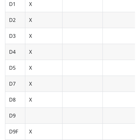
D1
X
D2
X
D3
X
D4
X
D5
X
D7
X
D8
X
D9
D9F
X