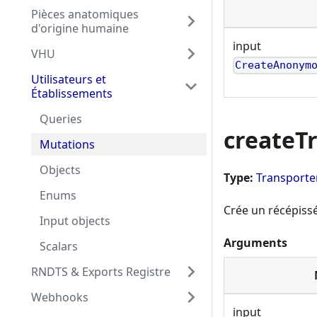
Pièces anatomiques
d'origine humaine
input
VHU
CreateAnonym
Utilisateurs et
Établissements
Queries
createT
Mutations
Objects
Type:
Transporte
Enums
Crée un récépiss
Input objects
Arguments
Scalars
RNDTS & Exports Registre
Webhooks
input