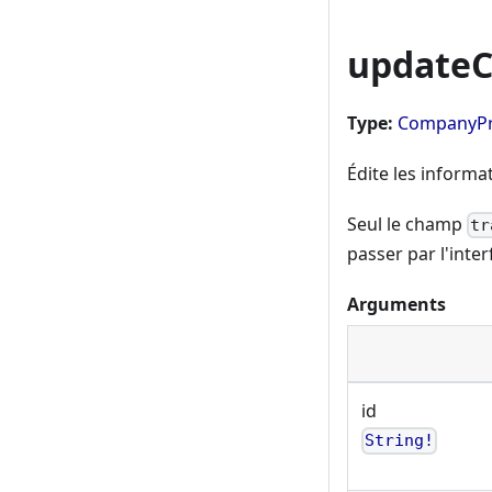
update
Type:
CompanyPri
Édite les informa
Seul le champ
tr
passer par l'inte
Arguments
id
String!