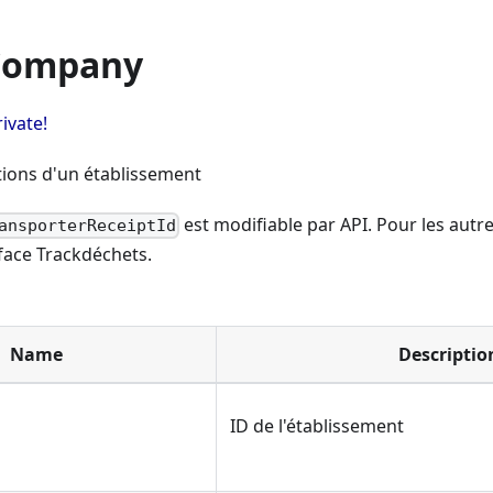
Company
vate!
tions d'un établissement
est modifiable par API. Pour les autre
ansporterReceiptId
rface Trackdéchets.
Name
Descriptio
ID de l'établissement