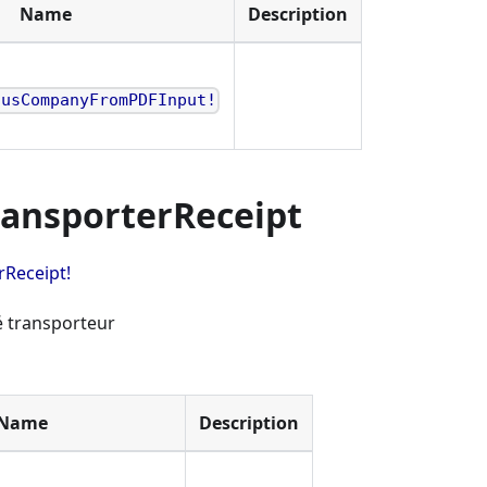
Name
Description
ousCompanyFromPDFInput!
ransporterReceipt
rReceipt!
é transporteur
Name
Description