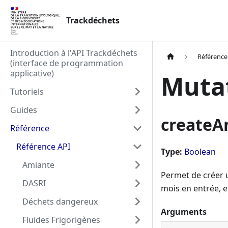
Trackdéchets
Introduction à l'API Trackdéchets
Référence
(interface de programmation
applicative)
Muta
Tutoriels
Guides
create
Référence
Référence API
Type:
Boolean
Amiante
Permet de créer 
DASRI
mois en entrée, 
Déchets dangereux
Arguments
Fluides Frigorigènes