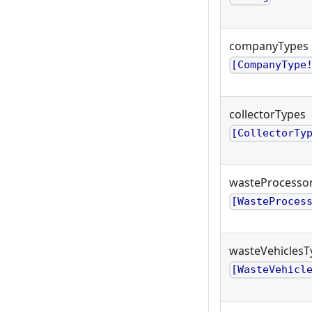
companyTypes
[CompanyType
collectorTypes
[CollectorTy
wasteProcesso
[WasteProces
wasteVehiclesT
[WasteVehicl