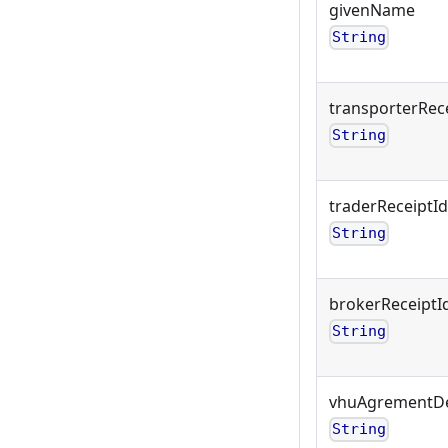
givenName
String
transporterRec
String
traderReceiptId
String
brokerReceiptI
String
vhuAgrementDe
String