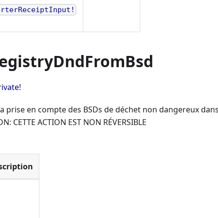
orterReceiptInput!
egistryDndFromBsd
vate!
 la prise en compte des BSDs de déchet non dangereux dans
ION: CETTE ACTION EST NON RÉVERSIBLE
scription