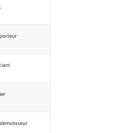
t
sporteur
ciant
ier
 démolisseur