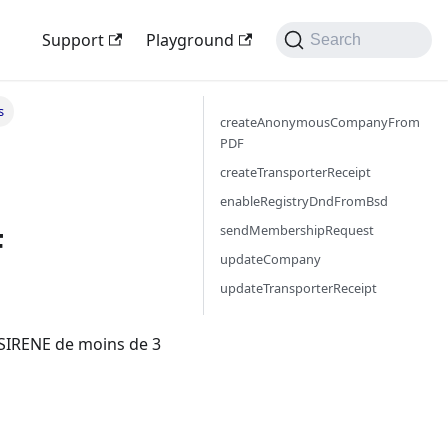
Support
Playground
Search
s
createAnonymousCompanyFrom
PDF
createTransporterReceipt
enableRegistryDndFromBsd
sendMembershipRequest
F
updateCompany
updateTransporterReceipt
 SIRENE de moins de 3