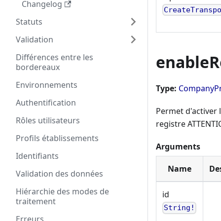
Changelog
CreateTransp
Statuts
Validation
enableR
Différences entre les
bordereaux
Environnements
Type:
CompanyPri
Authentification
Permet d'activer
Rôles utilisateurs
registre ATTENT
Profils établissements
Arguments
Identifiants
Name
De
Validation des données
Hiérarchie des modes de
id
traitement
String!
Erreurs