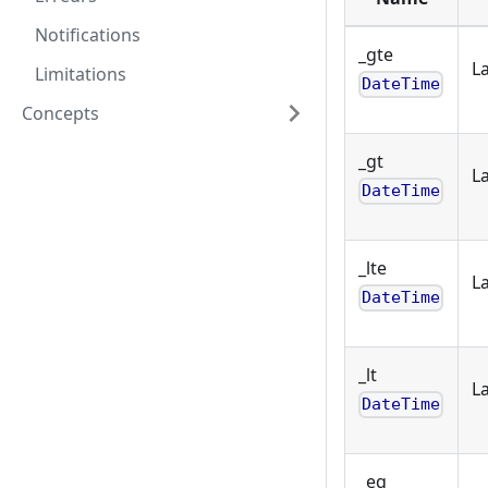
Notifications
_gte
La
Limitations
DateTime
Concepts
_gt
La
DateTime
_lte
La
DateTime
_lt
La
DateTime
_eq