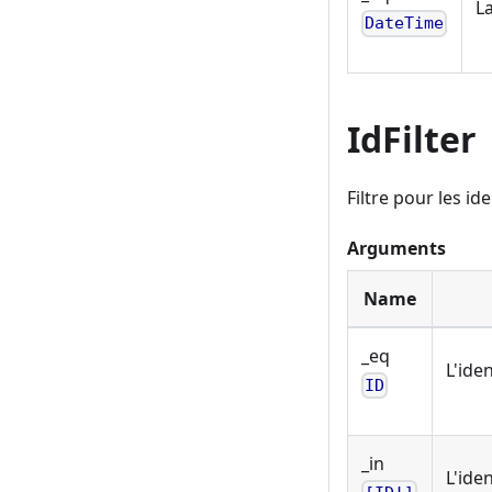
La
DateTime
IdFilter
Filtre pour les ide
Arguments
Name
_eq
L'ide
ID
_in
L'iden