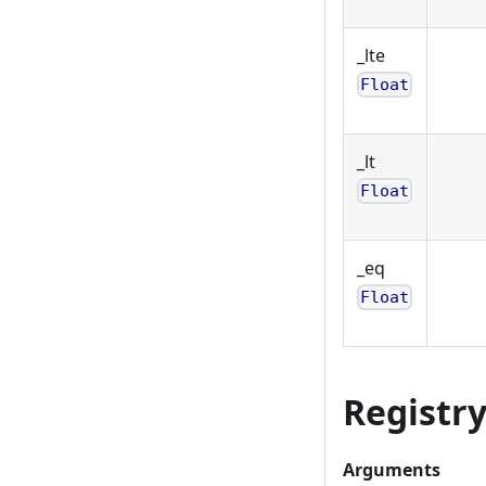
_lte
Float
_lt
Float
_eq
Float
Registr
Arguments