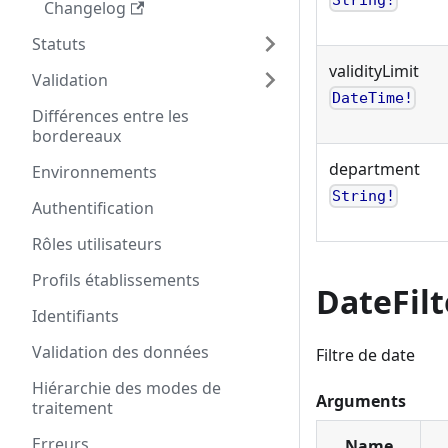
String!
Changelog
Statuts
validityLimit
Validation
DateTime!
Différences entre les
bordereaux
department
Environnements
String!
Authentification
Rôles utilisateurs
Profils établissements
DateFilt
Identifiants
Validation des données
Filtre de date
Hiérarchie des modes de
Arguments
traitement
Erreurs
Name