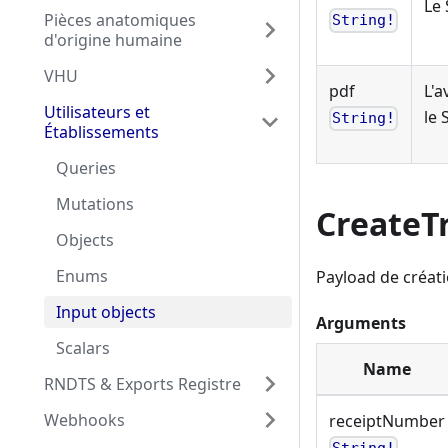
Le 
Pièces anatomiques
String!
d'origine humaine
VHU
pdf
L'a
Utilisateurs et
le 
String!
Établissements
Queries
Mutations
CreateT
Objects
Enums
Payload de créat
Input objects
Arguments
Scalars
Name
RNDTS & Exports Registre
Webhooks
receiptNumber