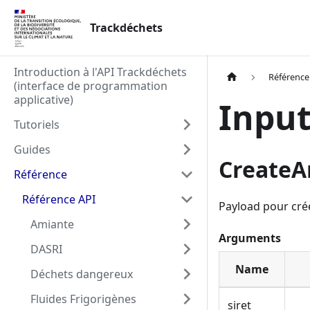
Trackdéchets
Introduction à l'API Trackdéchets
Référence
(interface de programmation
applicative)
Input
Tutoriels
Guides
Create
Référence
Référence API
Payload pour crée
Amiante
Arguments
DASRI
Name
Déchets dangereux
Fluides Frigorigènes
siret