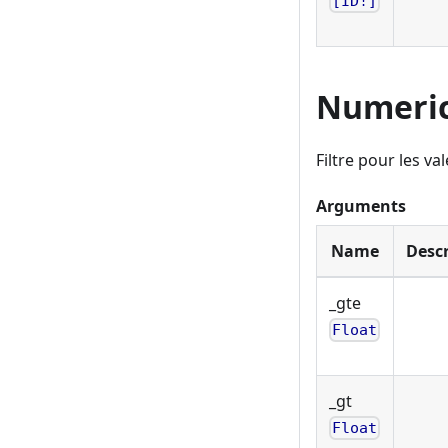
[ID!]
Numeric
Filtre pour les v
Arguments
Name
Descr
_gte
Float
_gt
Float