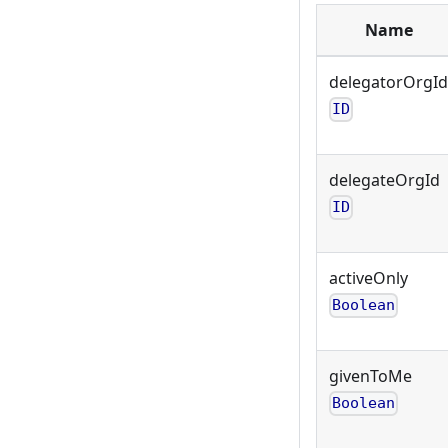
Name
delegatorOrgId
ID
delegateOrgId
ID
activeOnly
Boolean
givenToMe
Boolean