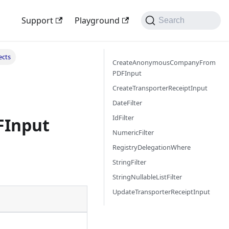
Support
Playground
Search
ects
CreateAnonymousCompanyFrom
PDFInput
CreateTransporterReceiptInput
DateFilter
IdFilter
Input
NumericFilter
RegistryDelegationWhere
StringFilter
StringNullableListFilter
UpdateTransporterReceiptInput