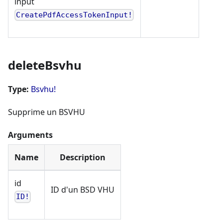
input
CreatePdfAccessTokenInput!
deleteBsvhu
Type:
Bsvhu!
Supprime un BSVHU
Arguments
Name
Description
id
ID d'un BSD VHU
ID!