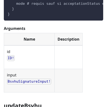
    mode # requis sauf si acceptationStatus es
  }
}
Arguments
Name
Description
id
ID!
input
BsvhuSignatureInput!
updateBsvhu