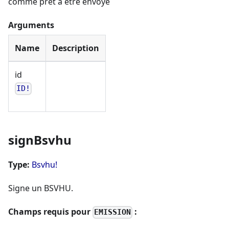
comme prêt à être envoyé
Arguments
Name
Description
id
ID!
signBsvhu
Type:
Bsvhu!
Signe un BSVHU.
Champs requis pour
:
EMISSION