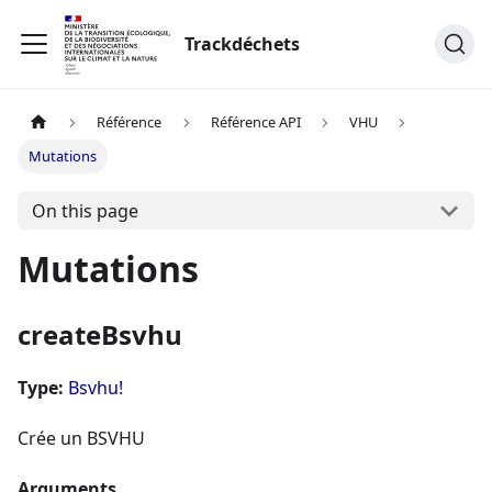
Trackdéchets
Référence
Référence API
VHU
Mutations
On this page
Mutations
createBsvhu
Type:
Bsvhu!
Crée un BSVHU
Arguments