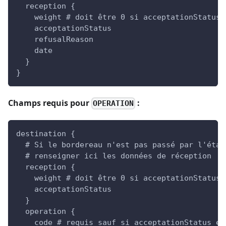
  reception {
    weight # doit être 0 si acceptationStatus 
    acceptationStatus
    refusalReason
    date
  }
}
Champs requis pour
:
OPERATION
destination {
  # Si le bordereau n'est pas passé par l'étap
  # renseigner ici les données de réception
  reception {
    weight # doit être 0 si acceptationStatus 
    acceptationStatus
  }
  operation {
    code # requis sauf si acceptationStatus es