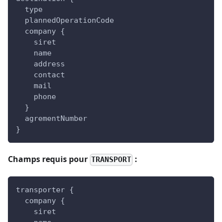
  type
  plannedOperationCode
  company {
    siret
    name
    address
    contact
    mail
    phone
  }
  agrementNumber
}
Champs requis pour
:
TRANSPORT
transporter {
  company {
    siret