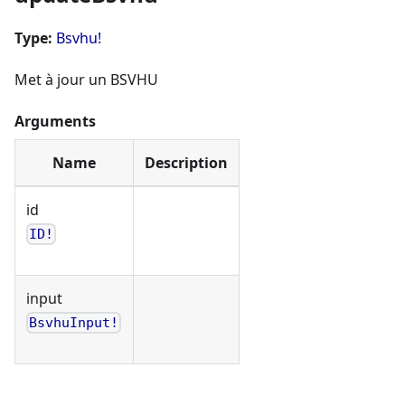
Type:
Bsvhu!
Met à jour un BSVHU
Arguments
Name
Description
id
ID!
input
BsvhuInput!