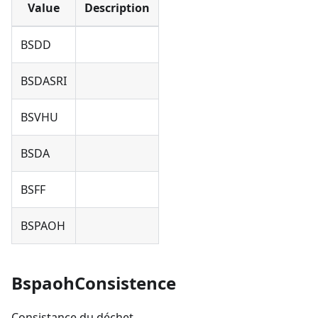
Value
Description
BSDD
BSDASRI
BSVHU
BSDA
BSFF
BSPAOH
BspaohConsistence
Consistance du déchet