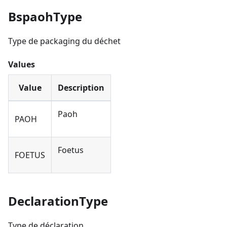
BspaohType
Type de packaging du déchet
Values
Value
Description
Paoh
PAOH
Foetus
FOETUS
DeclarationType
Type de déclaration